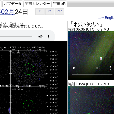
ジ
お宝データ
宇宙カレンダー
宇宙 xR
年02月
24日
>
>>
>>>
…☞Engli
「れいめい」
うちゅう
でんぱ
おと
宇宙
の
電波
を
音
にしました。
時刻 05:35 [UTC], 0.9 MB
時刻 10:24 [UTC], 1.2 MB