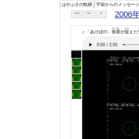
はやぶさの軌跡
宇宙からのメッセー
2006
<<<
<<
<
えいせい
とら
♪ 「あけぼの」
衛星
が
捉
えた