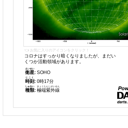
👈 お気に入りのアイコンをクリック！
コロナはすっかり暗くなりましたが、まだい
くつか活動領域があります。
えいせい
衛星
:
SOHO
じこく
時刻
:
0時17分
しゅるい
きょくたんしがいせん
種類
:
極端紫外線