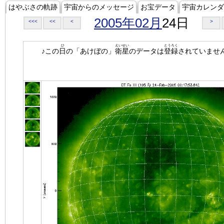
はやぶさの軌跡
宇宙からのメッセージ
お宝データ
宇宙カレンダ
2005年02月
24日
<<<
<<
<
>
ひ
えいせい
とうろく
♪この
日
の「あけぼの」
衛星
のデータは
登録
されていませ