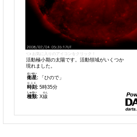
👈 お気に入りのアイコンをクリック！
活動極小期の太陽です。活動領域がいくつか
現れました。
えいせい
衛星
:
「ひので」
じこく
時刻
:
5時35分
しゅるい
せん
種類
:
X
線