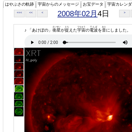
はやぶさの軌跡
宇宙からのメッセージ
お宝データ
宇宙カレンダ
2008年02月
4日
<<<
<<
<
>
えいせい
とら
うちゅう
でんぱ
おと
♪ 「あけぼの」
衛星
が
捉
えた
宇宙
の
電波
を
音
にしました。