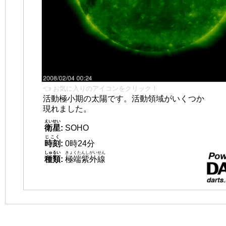
👈 お気に入りのアイコンをクリック！
活動極小期の太陽です。活動領域がいくつか
現れました。
えいせい
衛星
:
SOHO
じこく
時刻
:
0時24分
しゅるい
きょくたんしがいせん
種類
:
極端紫外線