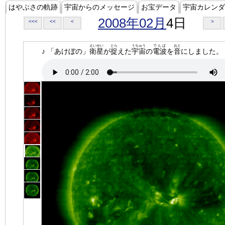
はやぶさの軌跡
宇宙からのメッセージ
お宝データ
宇宙カレンダ
2008年02月
4日
<<<
<<
<
>
えいせい
とら
うちゅう
でんぱ
おと
♪ 「あけぼの」
衛星
が
捉
えた
宇宙
の
電波
を
音
にしました。