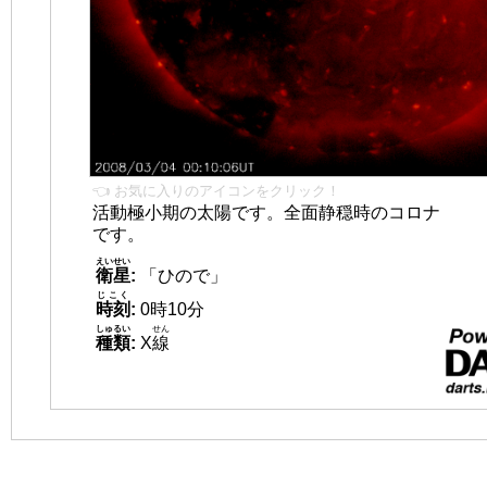
👈 お気に入りのアイコンをクリック！
活動極小期の太陽です。全面静穏時のコロナ
です。
えいせい
衛星
:
「ひので」
じこく
時刻
:
0時10分
しゅるい
せん
種類
:
X
線