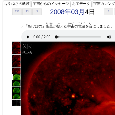
はやぶさの軌跡
宇宙からのメッセージ
お宝データ
宇宙カレンダ
2008年03月
4日
<<<
<<
<
>
えいせい
とら
うちゅう
でんぱ
おと
♪ 「あけぼの」
衛星
が
捉
えた
宇宙
の
電波
を
音
にしました。