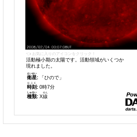
👈 お気に入りのアイコンをクリック！
活動極小期の太陽です。活動領域がいくつか
現れました。
えいせい
衛星
:
「ひので」
じこく
時刻
:
0時7分
しゅるい
せん
種類
:
X
線