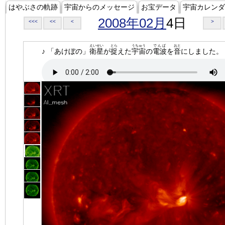
はやぶさの軌跡
宇宙からのメッセージ
お宝データ
宇宙カレンダ
2008年02月
4日
<<<
<<
<
>
えいせい
とら
うちゅう
でんぱ
おと
♪ 「あけぼの」
衛星
が
捉
えた
宇宙
の
電波
を
音
にしました。