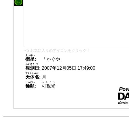
👈 お気に入りのアイコンをクリック！
えいせい
衛星
:
「かぐや」
かんそく
び
観測
日
:
2007年12月05日 17:49:00
てんたいめい
天体名
:
月
しゅるい
かしこう
種類
:
可視光