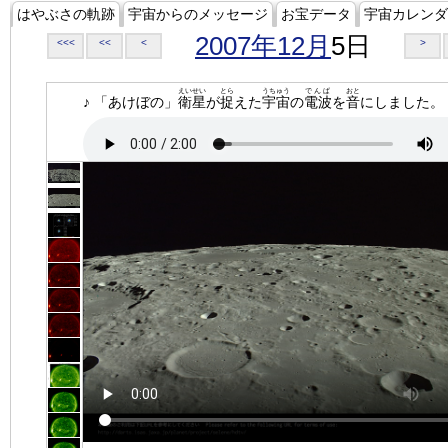
はやぶさの軌跡
宇宙からのメッセージ
お宝データ
宇宙カレンダ
2007年12月
5日
<<<
<<
<
>
えいせい
とら
うちゅう
でんぱ
おと
♪ 「あけぼの」
衛星
が
捉
えた
宇宙
の
電波
を
音
にしました。