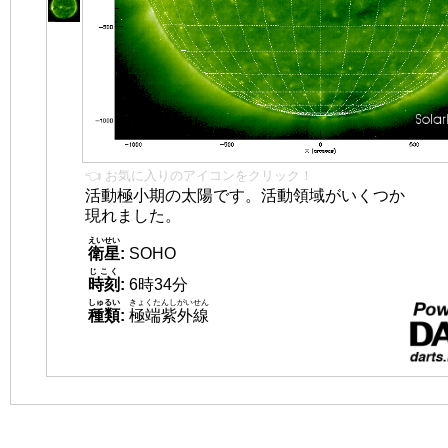
👈 お気に入りのアイコンをクリック！
活動極小期の太陽です。活動領域がいくつか
現れました。
えいせい
衛星
:
SOHO
じこく
時刻
:
6時34分
しゅるい
きょくたんしがいせん
種類
:
極端紫外線