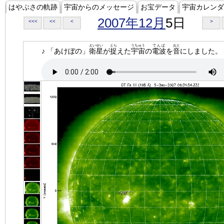
はやぶさの軌跡
宇宙からのメッセージ
お宝データ
宇宙カレンダ
2007年12月
5日
<<<
<<
<
>
えいせい
とら
うちゅう
でんぱ
おと
♪ 「あけぼの」
衛星
が
捉
えた
宇宙
の
電波
を
音
にしました。