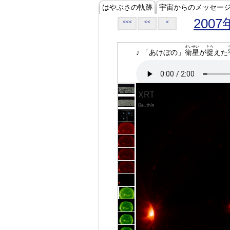
はやぶさの軌跡
宇宙からのメッセー
2007
<<<
<<
<
えいせい
とら
♪ 「あけぼの」
衛星
が
捉
えた