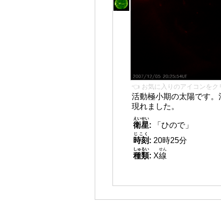
👈 お気に入りのアイコンをク
活動極小期の太陽です。
現れました。
えいせい
衛星
:
「ひので」
じこく
時刻
:
20時25分
しゅるい
せん
種類
:
X
線