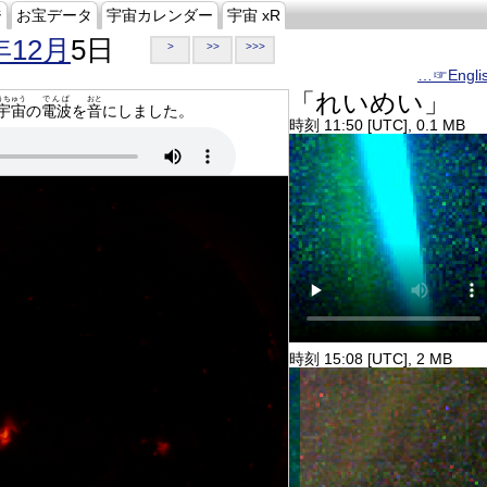
ジ
お宝データ
宇宙カレンダー
宇宙 xR
年12月
5日
>
>>
>>>
…☞Engli
「れいめい」
うちゅう
でんぱ
おと
宇宙
の
電波
を
音
にしました。
時刻 11:50 [UTC], 0.1 MB
時刻 15:08 [UTC], 2 MB