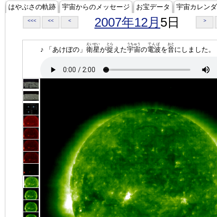
はやぶさの軌跡
宇宙からのメッセージ
お宝データ
宇宙カレンダ
2007年12月
5日
<<<
<<
<
>
えいせい
とら
うちゅう
でんぱ
おと
♪ 「あけぼの」
衛星
が
捉
えた
宇宙
の
電波
を
音
にしました。