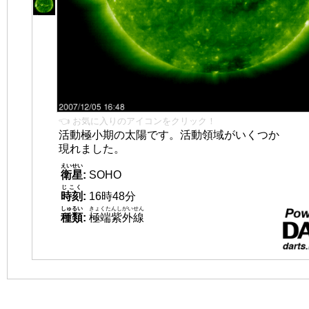
👈 お気に入りのアイコンをクリック！
活動極小期の太陽です。活動領域がいくつか
現れました。
えいせい
衛星
:
SOHO
じこく
時刻
:
16時48分
しゅるい
きょくたんしがいせん
種類
:
極端紫外線