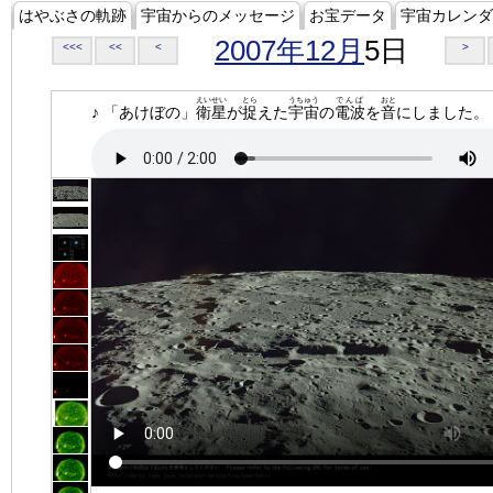
はやぶさの軌跡
宇宙からのメッセージ
お宝データ
宇宙カレンダ
2007年12月
5日
<<<
<<
<
>
えいせい
とら
うちゅう
でんぱ
おと
♪ 「あけぼの」
衛星
が
捉
えた
宇宙
の
電波
を
音
にしました。