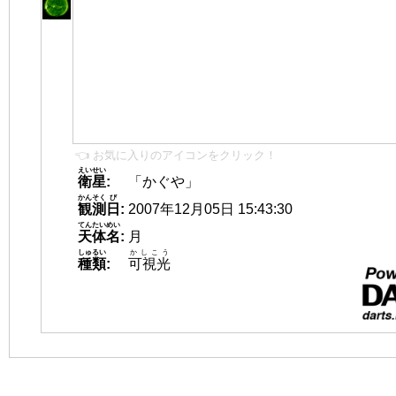
👈 お気に入りのアイコンをクリック！
えいせい
衛星
:
「かぐや」
かんそく
び
観測
日
:
2007年12月05日 15:43:30
てんたいめい
天体名
:
月
しゅるい
かしこう
種類
:
可視光