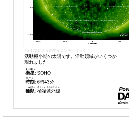
👈 お気に入りのアイコンをクリック！
活動極小期の太陽です。活動領域がいくつか
現れました。
えいせい
衛星
:
SOHO
じこく
時刻
:
6時43分
しゅるい
きょくたんしがいせん
種類
:
極端紫外線