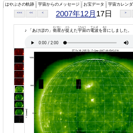
はやぶさの軌跡
宇宙からのメッセージ
お宝データ
宇宙カレンダ
2007年12月
17日
<<<
<<
<
>
えいせい
とら
うちゅう
でんぱ
おと
♪ 「あけぼの」
衛星
が
捉
えた
宇宙
の
電波
を
音
にしました。