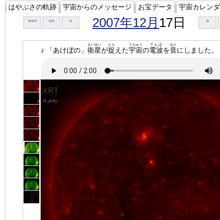
はやぶさの軌跡
宇宙からのメッセージ
お宝データ
宇宙カレンダ
2007年12月
17日
<<<
<<
<
>
えいせい
とら
うちゅう
でんぱ
おと
♪ 「あけぼの」
衛星
が
捉
えた
宇宙
の
電波
を
音
にしました。