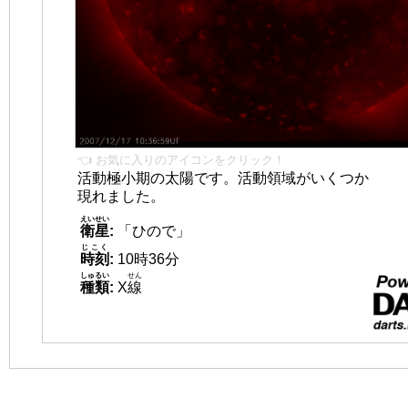
👈 お気に入りのアイコンをクリック！
活動極小期の太陽です。活動領域がいくつか
現れました。
えいせい
衛星
:
「ひので」
じこく
時刻
:
10時36分
しゅるい
せん
種類
:
X
線