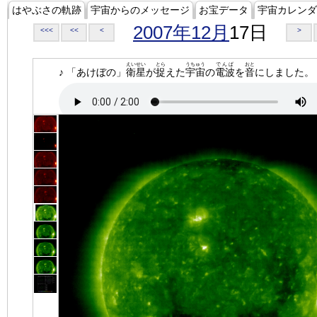
はやぶさの軌跡
宇宙からのメッセージ
お宝データ
宇宙カレンダ
2007年12月
17日
<<<
<<
<
>
えいせい
とら
うちゅう
でんぱ
おと
♪ 「あけぼの」
衛星
が
捉
えた
宇宙
の
電波
を
音
にしました。