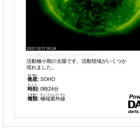
👈 お気に入りのアイコンをクリック！
活動極小期の太陽です。活動領域がいくつか
現れました。
えいせい
衛星
:
SOHO
じこく
時刻
:
0時24分
しゅるい
きょくたんしがいせん
種類
:
極端紫外線