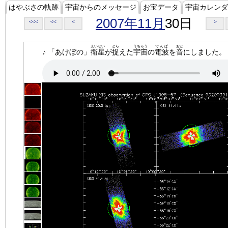
はやぶさの軌跡
宇宙からのメッセージ
お宝データ
宇宙カレンダ
2007年11月
30日
<<<
<<
<
>
えいせい
とら
うちゅう
でんぱ
おと
♪ 「あけぼの」
衛星
が
捉
えた
宇宙
の
電波
を
音
にしました。