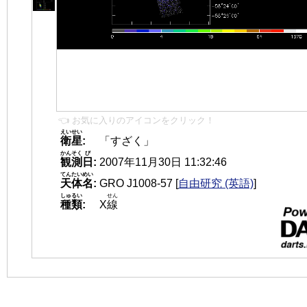
👈 お気に入りのアイコンをクリック！
えいせい
衛星
:
「すざく」
かんそく
び
観測
日
:
2007年11月30日 11:32:46
てんたいめい
天体名
:
GRO J1008-57
[
自由研究 (英語)
]
しゅるい
せん
種類
:
X
線