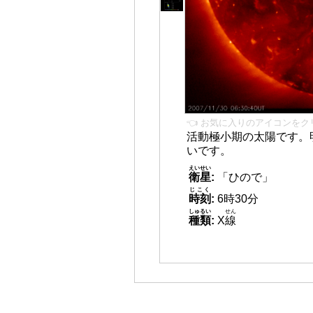
👈 お気に入りのアイコンをク
活動極小期の太陽です。
いです。
えいせい
衛星
:
「ひので」
じこく
時刻
:
6時30分
しゅるい
せん
種類
:
X
線