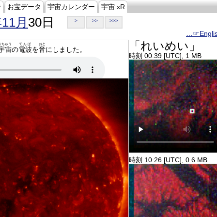
ジ
お宝データ
宇宙カレンダー
宇宙 xR
年11月
30日
>
>>
>>>
…☞Engli
「れいめい」
うちゅう
でんぱ
おと
宇宙
の
電波
を
音
にしました。
時刻 00:39 [UTC], 1 MB
時刻 10:26 [UTC], 0.6 MB