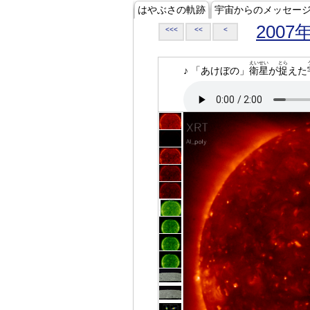
はやぶさの軌跡
宇宙からのメッセー
2007
<<<
<<
<
えいせい
とら
♪ 「あけぼの」
衛星
が
捉
えた