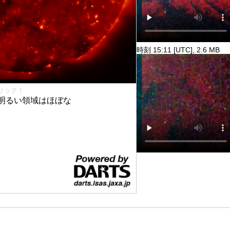
時刻 15:11 [UTC], 2.6 MB
リック！
明るい領域はほぼな