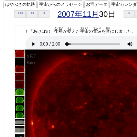
はやぶさの軌跡
宇宙からのメッセージ
お宝データ
宇宙カレンダ
2007年11月
30日
<<<
<<
<
>
えいせい
とら
うちゅう
でんぱ
おと
♪ 「あけぼの」
衛星
が
捉
えた
宇宙
の
電波
を
音
にしました。