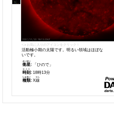
👈 お気に入りのアイコンをクリック！
活動極小期の太陽です。明るい領域はほぼな
いです。
えいせい
衛星
:
「ひので」
じこく
時刻
:
18時13分
しゅるい
せん
種類
:
X
線