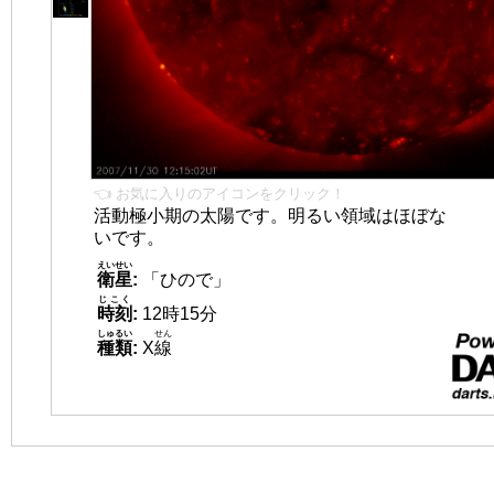
👈 お気に入りのアイコンをクリック！
活動極小期の太陽です。明るい領域はほぼな
いです。
えいせい
衛星
:
「ひので」
じこく
時刻
:
12時15分
しゅるい
せん
種類
:
X
線