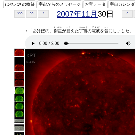
はやぶさの軌跡
宇宙からのメッセージ
お宝データ
宇宙カレンダ
2007年11月
30日
<<<
<<
<
>
えいせい
とら
うちゅう
でんぱ
おと
♪ 「あけぼの」
衛星
が
捉
えた
宇宙
の
電波
を
音
にしました。