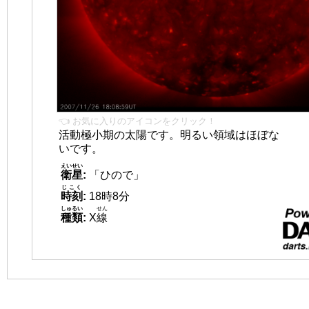
👈 お気に入りのアイコンをクリック！
活動極小期の太陽です。明るい領域はほぼな
いです。
えいせい
衛星
:
「ひので」
じこく
時刻
:
18時8分
しゅるい
せん
種類
:
X
線