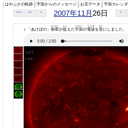
はやぶさの軌跡
宇宙からのメッセージ
お宝データ
宇宙カレンダ
2007年11月
26日
<<<
<<
<
>
えいせい
とら
うちゅう
でんぱ
おと
♪ 「あけぼの」
衛星
が
捉
えた
宇宙
の
電波
を
音
にしました。