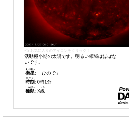
👈 お気に入りのアイコンをクリック！
活動極小期の太陽です。明るい領域はほぼな
いです。
えいせい
衛星
:
「ひので」
じこく
時刻
:
0時1分
しゅるい
せん
種類
:
X
線