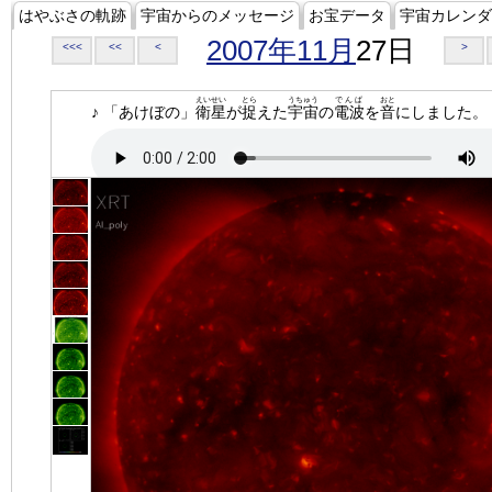
はやぶさの軌跡
宇宙からのメッセージ
お宝データ
宇宙カレンダ
2007年11月
27日
<<<
<<
<
>
えいせい
とら
うちゅう
でんぱ
おと
♪ 「あけぼの」
衛星
が
捉
えた
宇宙
の
電波
を
音
にしました。