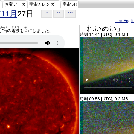
ジ
お宝データ
宇宙カレンダー
宇宙 xR
年11月
27日
>
>>
>>>
…☞Engli
「れいめい」
うちゅう
でんぱ
おと
宇宙
の
電波
を
音
にしました。
時刻 14:44 [UTC], 0.1 MB
時刻 09:53 [UTC], 0.2 MB