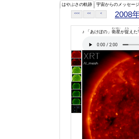
はやぶさの軌跡
宇宙からのメッセー
2008
<<<
<<
<
えいせい
とら
♪ 「あけぼの」
衛星
が
捉
えた