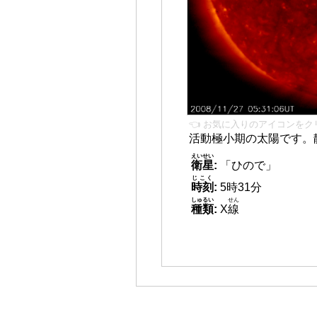
👈 お気に入りのアイコンをク
活動極小期の太陽です。
えいせい
衛星
:
「ひので」
じこく
時刻
:
5時31分
しゅるい
せん
種類
:
X
線