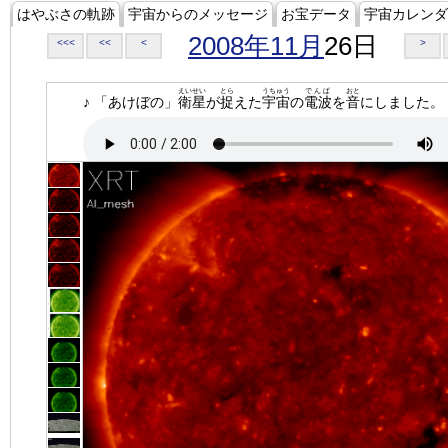
はやぶさの軌跡
宇宙からのメッセージ
お宝データ
宇宙カレンダ
2008年11月
26日
<<<
<<
<
>
えいせい
とら
うちゅう
でんぱ
おと
♪ 「あけぼの」
衛星
が
捉
えた
宇宙
の
電波
を
音
にしました。