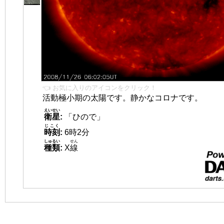
👈 お気に入りのアイコンをクリック！
活動極小期の太陽です。静かなコロナです。
えいせい
衛星
:
「ひので」
じこく
時刻
:
6時2分
しゅるい
せん
種類
:
X
線