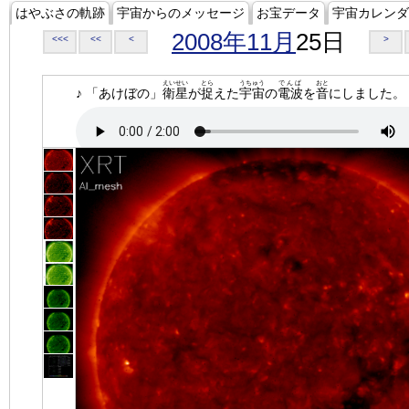
はやぶさの軌跡
宇宙からのメッセージ
お宝データ
宇宙カレンダ
2008年11月
25日
<<<
<<
<
>
えいせい
とら
うちゅう
でんぱ
おと
♪ 「あけぼの」
衛星
が
捉
えた
宇宙
の
電波
を
音
にしました。