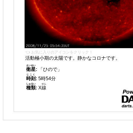
👈 お気に入りのアイコンをクリック！
活動極小期の太陽です。静かなコロナです。
えいせい
衛星
:
「ひので」
じこく
時刻
:
5時54分
しゅるい
せん
種類
:
X
線