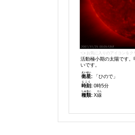
👈 お気に入りのアイコンをク
活動極小期の太陽です。
いです。
えいせい
衛星
:
「ひので」
じこく
時刻
:
0時5分
しゅるい
せん
種類
:
X
線