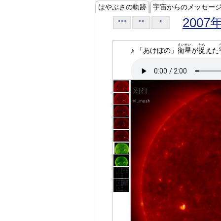
はやぶさの軌跡
宇宙からのメッセー
2007
<<<
<<
<
えいせい
とら
♪ 「あけぼの」
衛星
が
捉
えた