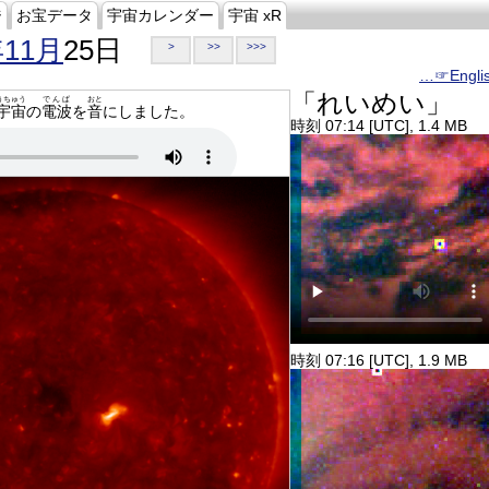
ジ
お宝データ
宇宙カレンダー
宇宙 xR
年11月
25日
>
>>
>>>
…☞Engli
「れいめい」
うちゅう
でんぱ
おと
宇宙
の
電波
を
音
にしました。
時刻 07:14 [UTC], 1.4 MB
時刻 07:16 [UTC], 1.9 MB