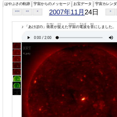
はやぶさの軌跡
宇宙からのメッセージ
お宝データ
宇宙カレンダ
2007年11月
24日
<<<
<<
<
>
えいせい
とら
うちゅう
でんぱ
おと
♪ 「あけぼの」
衛星
が
捉
えた
宇宙
の
電波
を
音
にしました。