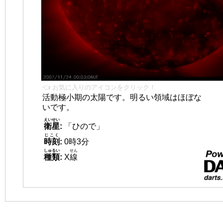
👈 お気に入りのアイコンをクリック！
活動極小期の太陽です。明るい領域はほぼな
いです。
えいせい
衛星
:
「ひので」
じこく
時刻
:
0時3分
しゅるい
せん
種類
:
X
線