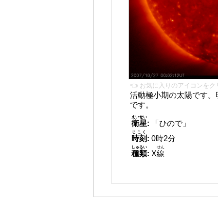
👈 お気に入りのアイコンをク
活動極小期の太陽です。
です。
えいせい
衛星
:
「ひので」
じこく
時刻
:
0時2分
しゅるい
せん
種類
:
X
線