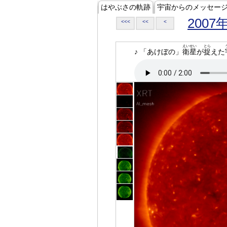
はやぶさの軌跡
宇宙からのメッセー
2007
<<<
<<
<
えいせい
とら
♪ 「あけぼの」
衛星
が
捉
えた