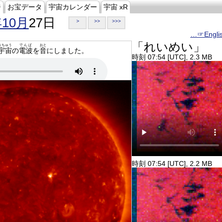
ジ
お宝データ
宇宙カレンダー
宇宙 xR
年10月
27日
>
>>
>>>
…☞Engli
「れいめい」
うちゅう
でんぱ
おと
宇宙
の
電波
を
音
にしました。
時刻 07:54 [UTC], 2.3 MB
時刻 07:54 [UTC], 2.2 MB