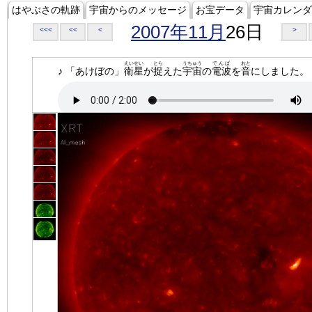
はやぶさの軌跡
宇宙からのメッセージ
お宝データ
宇宙カレンダ
2007年11月
26日
<<<
<<
<
>
えいせい
とら
うちゅう
でんぱ
おと
♪ 「あけぼの」
衛星
が
捉
えた
宇宙
の
電波
を
音
にしました。