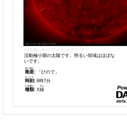
👈 お気に入りのアイコンをクリック！
活動極小期の太陽です。明るい領域はほぼな
いです。
えいせい
衛星
:
「ひので」
じこく
時刻
:
6時7分
しゅるい
せん
種類
:
X
線