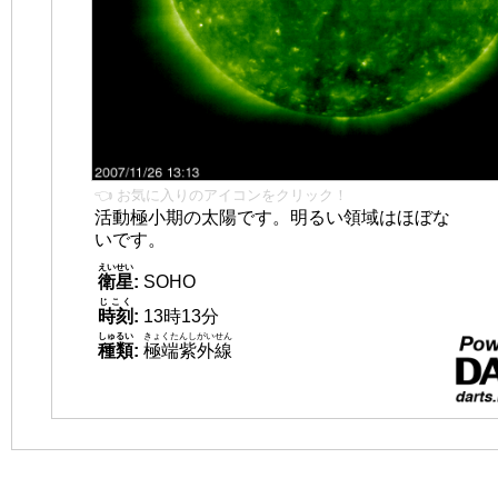
👈 お気に入りのアイコンをクリック！
活動極小期の太陽です。明るい領域はほぼな
いです。
えいせい
衛星
:
SOHO
じこく
時刻
:
13時13分
しゅるい
きょくたんしがいせん
種類
:
極端紫外線