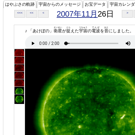
はやぶさの軌跡
宇宙からのメッセージ
お宝データ
宇宙カレンダ
2007年11月
26日
<<<
<<
<
>
えいせい
とら
うちゅう
でんぱ
おと
♪ 「あけぼの」
衛星
が
捉
えた
宇宙
の
電波
を
音
にしました。