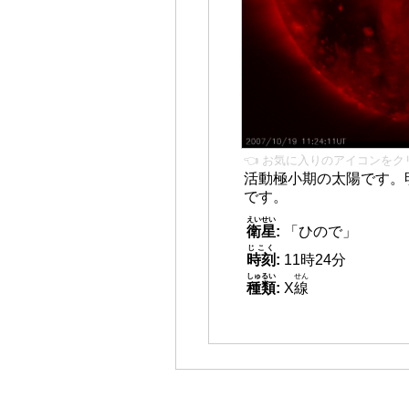
👈 お気に入りのアイコンをク
活動極小期の太陽です。
です。
えいせい
衛星
:
「ひので」
じこく
時刻
:
11時24分
しゅるい
せん
種類
:
X
線