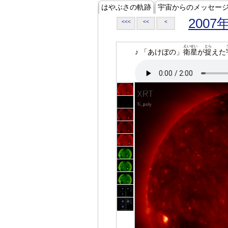
はやぶさの軌跡
宇宙からのメッセー
2007
<<<
<<
<
えいせい
とら
♪ 「あけぼの」
衛星
が
捉
えた