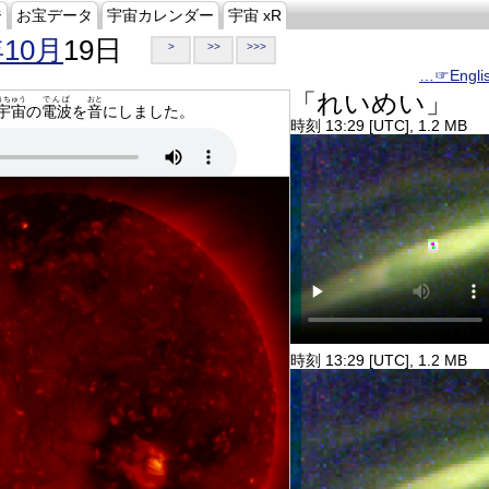
ジ
お宝データ
宇宙カレンダー
宇宙 xR
年10月
19日
>
>>
>>>
…☞Engli
「れいめい」
うちゅう
でんぱ
おと
宇宙
の
電波
を
音
にしました。
時刻 13:29 [UTC], 1.2 MB
時刻 13:29 [UTC], 1.2 MB