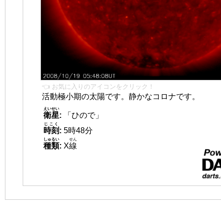
👈 お気に入りのアイコンをクリック！
活動極小期の太陽です。静かなコロナです。
えいせい
衛星
:
「ひので」
じこく
時刻
:
5時48分
しゅるい
せん
種類
:
X
線