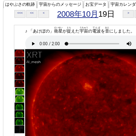
はやぶさの軌跡
宇宙からのメッセージ
お宝データ
宇宙カレンダ
2008年10月
19日
<<<
<<
<
>
えいせい
とら
うちゅう
でんぱ
おと
♪ 「あけぼの」
衛星
が
捉
えた
宇宙
の
電波
を
音
にしました。