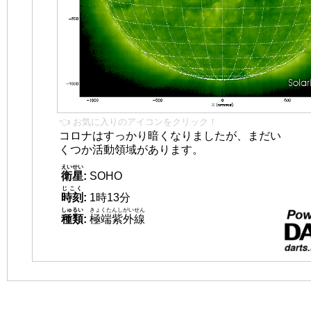
👈 お気に入りのアイコンをクリック！
コロナはすっかり暗くなりましたが、まだい
くつか活動領域があります。
えいせい
衛星
:
SOHO
じこく
時刻
:
1時13分
しゅるい
きょくたんしがいせん
種類
:
極端紫外線