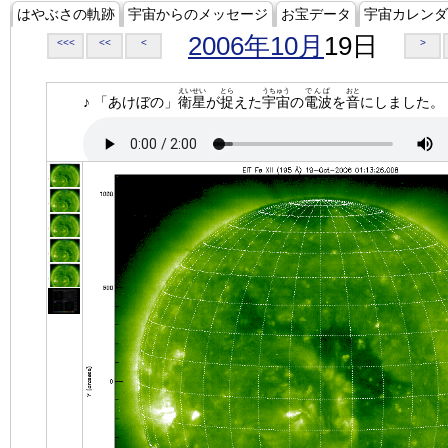
はやぶさの軌跡
宇宙からのメッセージ
お宝データ
宇宙カレンダ
2006年10月
19日
<<<
<<
<
>
えいせい
とら
うちゅう
でんぱ
おと
♪ 「あけぼの」
衛星
が
捉
えた
宇宙
の
電波
を
音
にしました。