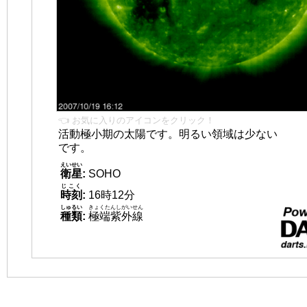
👈 お気に入りのアイコンをクリック！
活動極小期の太陽です。明るい領域は少ない
です。
えいせい
衛星
:
SOHO
じこく
時刻
:
16時12分
しゅるい
きょくたんしがいせん
種類
:
極端紫外線