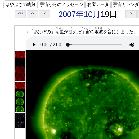
はやぶさの軌跡
宇宙からのメッセージ
お宝データ
宇宙カレンダ
2007年10月
19日
<<<
<<
<
>
えいせい
とら
うちゅう
でんぱ
おと
♪ 「あけぼの」
衛星
が
捉
えた
宇宙
の
電波
を
音
にしました。