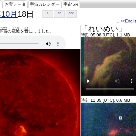
ジ
お宝データ
宇宙カレンダー
宇宙 xR
年10月
18日
>
>>
>>>
…☞Engli
「れいめい」
うちゅう
でんぱ
おと
宇宙
の
電波
を
音
にしました。
時刻 05:08 [UTC], 1.1 MB
時刻 11:35 [UTC], 0.6 MB