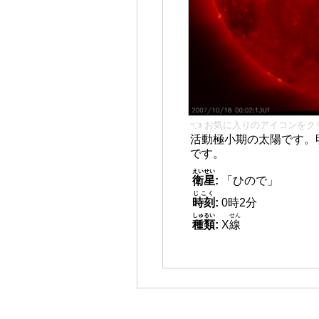
👈 お気に入りのアイコンをク
活動極小期の太陽です。
です。
えいせい
衛星
:
「ひので」
じこく
時刻
:
0時2分
しゅるい
せん
種類
:
X
線