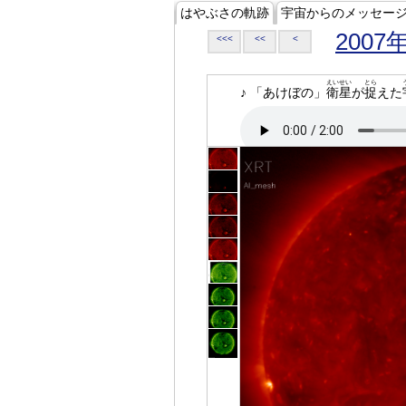
はやぶさの軌跡
宇宙からのメッセー
2007
<<<
<<
<
えいせい
とら
♪ 「あけぼの」
衛星
が
捉
えた