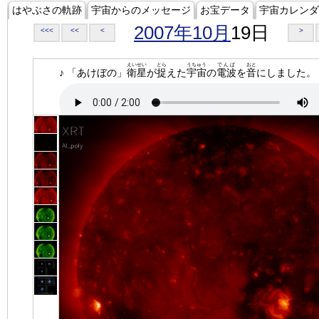
はやぶさの軌跡
宇宙からのメッセージ
お宝データ
宇宙カレンダ
2007年10月
19日
<<<
<<
<
>
えいせい
とら
うちゅう
でんぱ
おと
♪ 「あけぼの」
衛星
が
捉
えた
宇宙
の
電波
を
音
にしました。