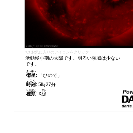
👈 お気に入りのアイコンをクリック！
活動極小期の太陽です。明るい領域は少ない
です。
えいせい
衛星
:
「ひので」
じこく
時刻
:
5時27分
しゅるい
せん
種類
:
X
線