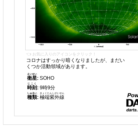
👈 お気に入りのアイコンをクリック！
コロナはすっかり暗くなりましたが、まだい
くつか活動領域があります。
えいせい
衛星
:
SOHO
じこく
時刻
:
9時9分
しゅるい
きょくたんしがいせん
種類
:
極端紫外線