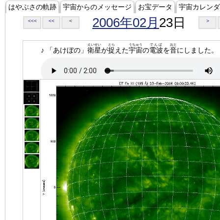
はやぶさの軌跡
宇宙からのメッセージ
お宝データ
宇宙カレンダ
2006年02月
23日
<<<
<<
<
>
えいせい
とら
うちゅう
でんぱ
おと
♪ 「あけぼの」
衛星
が
捉
えた
宇宙
の
電波
を
音
にしました。