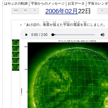
はやぶさの軌跡
宇宙からのメッセージ
お宝データ
宇宙カレンダ
2006年02月
22日
<<<
<<
<
>
えいせい
とら
うちゅう
でんぱ
おと
♪ 「あけぼの」
衛星
が
捉
えた
宇宙
の
電波
を
音
にしました。