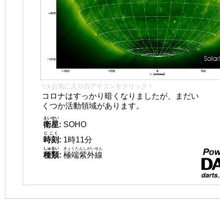
👈 お気に入りのアイコンをクリック！
コロナはすっかり暗くなりましたが、まだい
くつか活動領域があります。
えいせい
衛星
:
SOHO
じこく
時刻
:
1時11分
しゅるい
きょくたんしがいせん
種類
:
極端紫外線