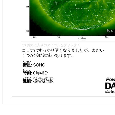
👈 お気に入りのアイコンをクリック！
コロナはすっかり暗くなりましたが、まだい
くつか活動領域があります。
えいせい
衛星
:
SOHO
じこく
時刻
:
0時46分
しゅるい
きょくたんしがいせん
種類
:
極端紫外線