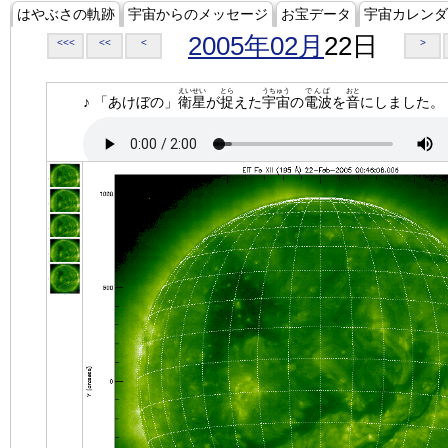
はやぶさの軌跡
宇宙からのメッセージ
お宝データ
宇宙カレンダ
2005年02月
22日
<<<
<<
<
>
えいせい
とら
うちゅう
でんぱ
おと
♪ 「あけぼの」
衛星
が
捉
えた
宇宙
の
電波
を
音
にしました。