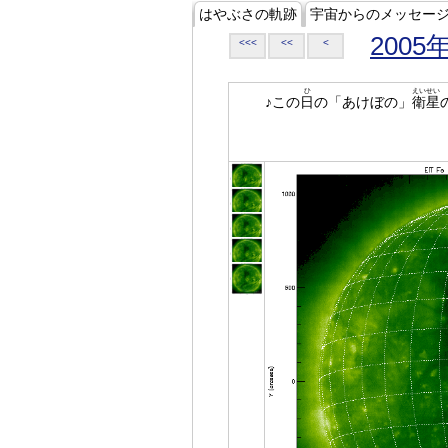
はやぶさの軌跡
宇宙からのメッセー
2005
<<<
<<
<
ひ
えいせい
♪この
日
の「あけぼの」
衛星