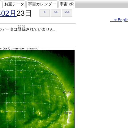
ジ
お宝データ
宇宙カレンダー
宇宙 xR
年02月
23日
>
>>
>>>
…☞Engli
とうろく
のデータは
登録
されていません。