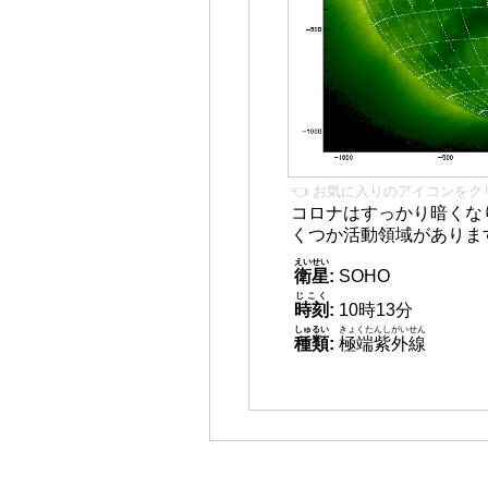
👈 お気に入りのアイコンをク
コロナはすっかり暗くな
くつか活動領域がありま
えいせい
衛星
:
SOHO
じこく
時刻
:
10時13分
しゅるい
きょくたんしがいせん
種類
:
極端紫外線