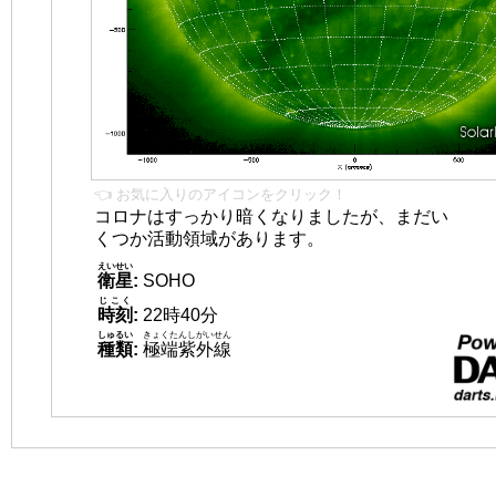
👈 お気に入りのアイコンをクリック！
コロナはすっかり暗くなりましたが、まだい
くつか活動領域があります。
えいせい
衛星
:
SOHO
じこく
時刻
:
22時40分
しゅるい
きょくたんしがいせん
種類
:
極端紫外線