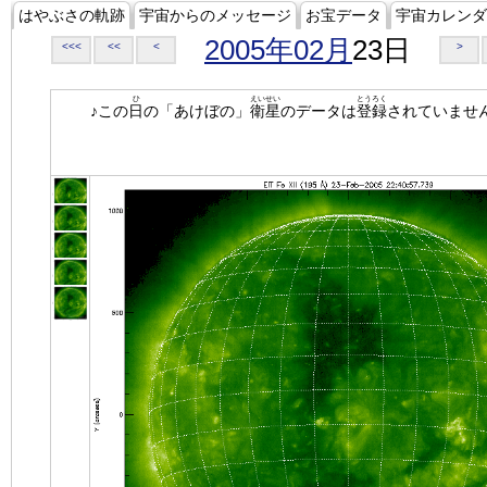
はやぶさの軌跡
宇宙からのメッセージ
お宝データ
宇宙カレンダ
2005年02月
23日
<<<
<<
<
>
ひ
えいせい
とうろく
♪この
日
の「あけぼの」
衛星
のデータは
登録
されていませ