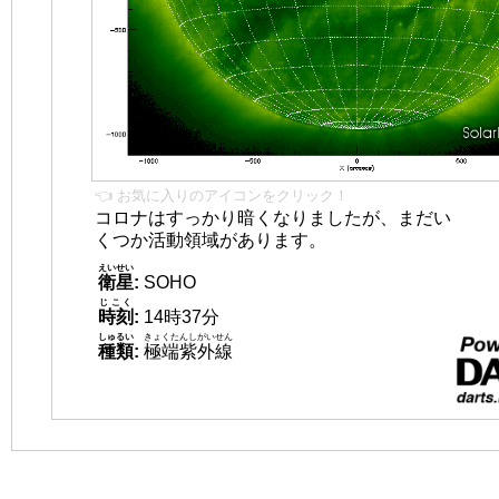
👈 お気に入りのアイコンをクリック！
コロナはすっかり暗くなりましたが、まだい
くつか活動領域があります。
えいせい
衛星
:
SOHO
じこく
時刻
:
14時37分
しゅるい
きょくたんしがいせん
種類
:
極端紫外線