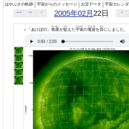
はやぶさの軌跡
宇宙からのメッセージ
お宝データ
宇宙カレンダ
2005年02月
22日
<<<
<<
<
>
えいせい
とら
うちゅう
でんぱ
おと
♪ 「あけぼの」
衛星
が
捉
えた
宇宙
の
電波
を
音
にしました。