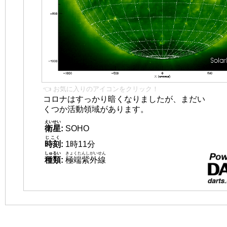
👈 お気に入りのアイコンをクリック！
コロナはすっかり暗くなりましたが、まだい
くつか活動領域があります。
えいせい
衛星
:
SOHO
じこく
時刻
:
1時11分
しゅるい
きょくたんしがいせん
種類
:
極端紫外線