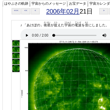
はやぶさの軌跡
宇宙からのメッセージ
お宝データ
宇宙カレンダ
2006年02月
21日
<<<
<<
<
>
えいせい
とら
うちゅう
でんぱ
おと
♪ 「あけぼの」
衛星
が
捉
えた
宇宙
の
電波
を
音
にしました。