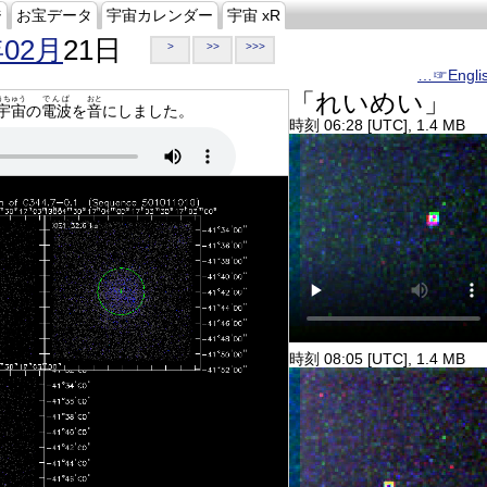
ジ
お宝データ
宇宙カレンダー
宇宙 xR
年02月
21日
>
>>
>>>
…☞Engli
「れいめい」
うちゅう
でんぱ
おと
宇宙
の
電波
を
音
にしました。
時刻 06:28 [UTC], 1.4 MB
時刻 08:05 [UTC], 1.4 MB