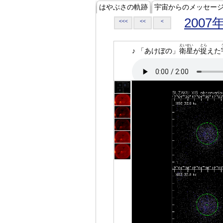
はやぶさの軌跡
宇宙からのメッセー
2007
<<<
<<
<
えいせい
とら
♪ 「あけぼの」
衛星
が
捉
えた