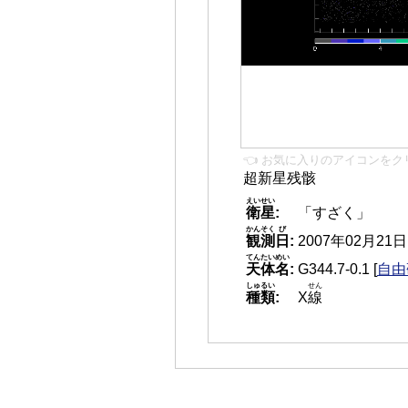
👈 お気に入りのアイコンをク
超新星残骸
えいせい
衛星
:
「すざく」
かんそく
び
観測
日
:
2007年02月21日 0
てんたいめい
天体名
:
G344.7-0.1
[
自由
しゅるい
せん
種類
:
X
線