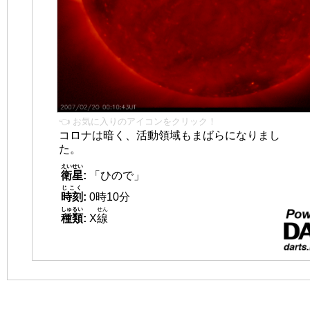
👈 お気に入りのアイコンをクリック！
コロナは暗く、活動領域もまばらになりまし
た。
えいせい
衛星
:
「ひので」
じこく
時刻
:
0時10分
しゅるい
せん
種類
:
X
線