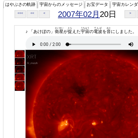
はやぶさの軌跡
宇宙からのメッセージ
お宝データ
宇宙カレンダ
2007年02月
20日
<<<
<<
<
>
えいせい
とら
うちゅう
でんぱ
おと
♪ 「あけぼの」
衛星
が
捉
えた
宇宙
の
電波
を
音
にしました。