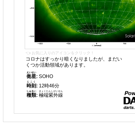
👈 お気に入りのアイコンをクリック！
コロナはすっかり暗くなりましたが、まだい
くつか活動領域があります。
えいせい
衛星
:
SOHO
じこく
時刻
:
12時46分
しゅるい
きょくたんしがいせん
種類
:
極端紫外線