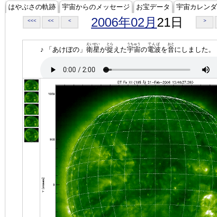
はやぶさの軌跡
宇宙からのメッセージ
お宝データ
宇宙カレンダ
2006年02月
21日
<<<
<<
<
>
えいせい
とら
うちゅう
でんぱ
おと
♪ 「あけぼの」
衛星
が
捉
えた
宇宙
の
電波
を
音
にしました。