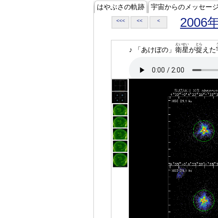
はやぶさの軌跡
宇宙からのメッセー
2006
<<<
<<
<
えいせい
とら
♪ 「あけぼの」
衛星
が
捉
えた