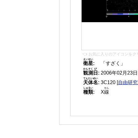
👈 お気に入りのアイコンをク
えいせい
衛星
:
「すざく」
かんそく
び
観測
日
:
2006年02月23日 1
てんたいめい
天体名
:
3C120
[
自由研究 
しゅるい
せん
種類
:
X
線