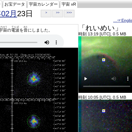
ジ
お宝データ
宇宙カレンダー
宇宙 xR
年02月
23日
>
>>
>>>
…☞Engli
「れいめい」
うちゅう
でんぱ
おと
宇宙
の
電波
を
音
にしました。
時刻 13:19 [UTC], 0.5 MB
時刻 10:05 [UTC], 0.5 MB