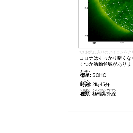
👈 お気に入りのアイコンをク
コロナはすっかり暗くな
くつか活動領域がありま
えいせい
衛星
:
SOHO
じこく
時刻
:
2時45分
しゅるい
きょくたんしがいせん
種類
:
極端紫外線