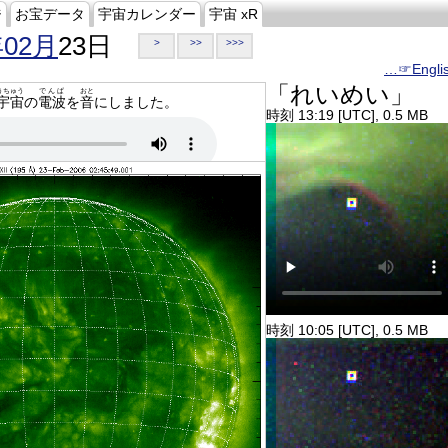
ジ
お宝データ
宇宙カレンダー
宇宙 xR
年02月
23日
>
>>
>>>
…☞Engli
「れいめい」
うちゅう
でんぱ
おと
宇宙
の
電波
を
音
にしました。
時刻 13:19 [UTC], 0.5 MB
時刻 10:05 [UTC], 0.5 MB