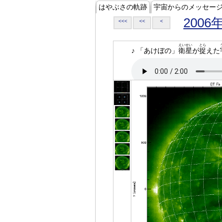
はやぶさの軌跡
宇宙からのメッセー
2006
<<<
<<
<
えいせい
とら
♪ 「あけぼの」
衛星
が
捉
えた