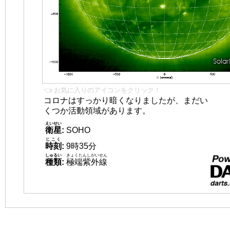
👈 お気に入りのアイコンをクリック！
コロナはすっかり暗くなりましたが、まだい
くつか活動領域があります。
えいせい
衛星
:
SOHO
じこく
時刻
:
9時35分
しゅるい
きょくたんしがいせん
種類
:
極端紫外線