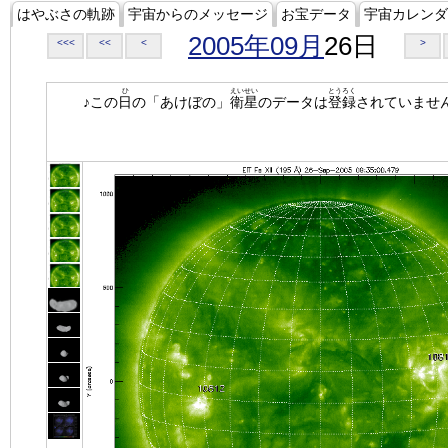
はやぶさの軌跡
宇宙からのメッセージ
お宝データ
宇宙カレンダ
2005年09月
26日
<<<
<<
<
>
ひ
えいせい
とうろく
♪この
日
の「あけぼの」
衛星
のデータは
登録
されていませ