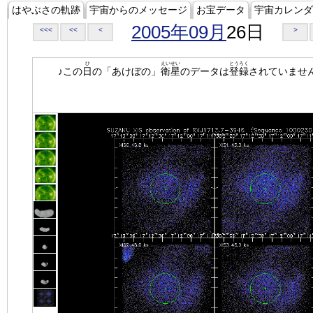
はやぶさの軌跡
宇宙からのメッセージ
お宝データ
宇宙カレンダ
2005年09月
26日
<<<
<<
<
>
ひ
えいせい
とうろく
♪この
日
の「あけぼの」
衛星
のデータは
登録
されていませ