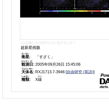
👈 お気に入りのアイコンをクリック！
超新星残骸
えいせい
衛星
:
「すざく」
かんそく
び
観測
日
:
2005年09月26日 15:45:06
てんたいめい
天体名
:
RXJ1713.7-3946
[
自由研究 (英語)
]
しゅるい
せん
種類
:
X
線