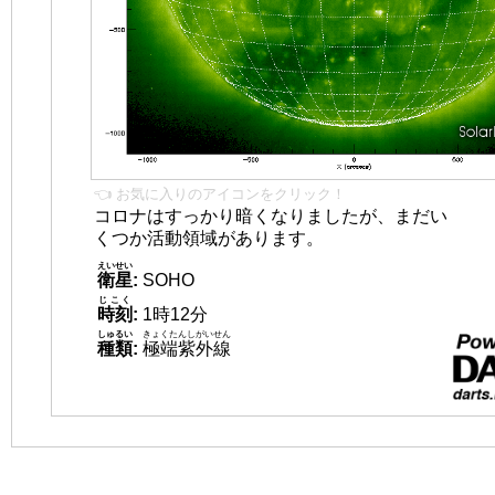
👈 お気に入りのアイコンをクリック！
コロナはすっかり暗くなりましたが、まだい
くつか活動領域があります。
えいせい
衛星
:
SOHO
じこく
時刻
:
1時12分
しゅるい
きょくたんしがいせん
種類
:
極端紫外線