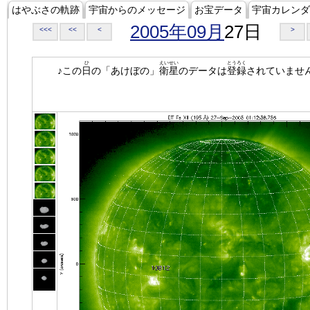
はやぶさの軌跡
宇宙からのメッセージ
お宝データ
宇宙カレンダ
2005年09月
27日
<<<
<<
<
>
ひ
えいせい
とうろく
♪この
日
の「あけぼの」
衛星
のデータは
登録
されていませ