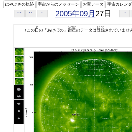
はやぶさの軌跡
宇宙からのメッセージ
お宝データ
宇宙カレンダ
2005年09月
27日
<<<
<<
<
>
ひ
えいせい
とうろく
♪この
日
の「あけぼの」
衛星
のデータは
登録
されていませ