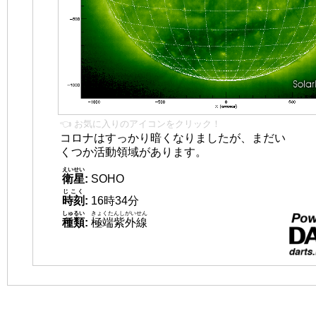
👈 お気に入りのアイコンをクリック！
コロナはすっかり暗くなりましたが、まだい
くつか活動領域があります。
えいせい
衛星
:
SOHO
じこく
時刻
:
16時34分
しゅるい
きょくたんしがいせん
種類
:
極端紫外線